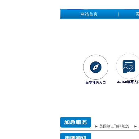
网站首页
ds-160填写入
面签预约入口
► 美国签证预约加急
►