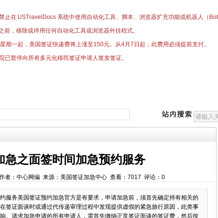
止在 USTravelDocs 系统中使用自动化工具、脚本、浏览器扩充功能或机器人（
之前，移除或停用任何自动化工具或浏览器外挂程式。
日星期一起，美国签证快递费将上涨至150元。
​从4月7日起，此费用必须提前支付。
院已暂停向所有多元化移民签证申请人签发签证。
加急之面签时间加急预约服务
33:55 作者：中心网编 来源：美国签证加急中心 查看：7017 评论：0
约服务美国签证预约加急官方是有要求，申请加急前，须首先确定持有相关的
在签证面谈时或通过代传递审理过程中发现提供虚假的紧急旅行原因，此类事
响。请求加急申请的所有申请人，需首先缴纳正常签证面谈的签证费，然后按