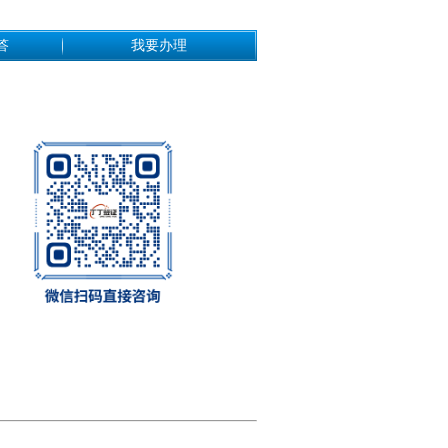
答
我要办理