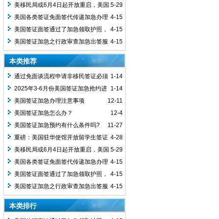
申请发放，预约可加急！
美移民局或6月4日起开放重启，美国
5-29
签证加急预约持续接单中！
美国各类签证免面签代传递加急办理
4-15
全国受理
美国签证面签通过了加急领取护照，
4-15
最快24小时拿到
美国签证加急之行政审查加急出签服
4-15
务
本类推荐
通过免面谈流程申请非移民签证必须
1-14
先预约
2025年3-6月份美国签证加急抢约进
1-14
行中
美国签证加急办理注意事项
12-11
美国签证加急怎么办？
12-4
​美国签证加急预约有什么条件吗?
11-27
重磅：美国驻华使馆开放留学生签证
4-28
申请发放，预约可加急！
美移民局或6月4日起开放重启，美国
5-29
签证加急预约持续接单中！
美国各类签证免面签代传递加急办理
4-15
全国受理
美国签证面签通过了加急领取护照，
4-15
最快24小时拿到
美国签证加急之行政审查加急出签服
4-15
务
本类排行