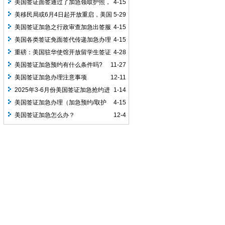
美国签证面签通过了加急领取护照，
4-15
最快24小时拿到
美移民局或6月4日起开放重启，美国
5-29
签证加急预约持续接单中！
美国签证加急之行政审查加急出签服
4-15
务
美国各类签证免面签代传递加急办理
4-15
全国受理
重磅：美国驻华使馆开放留学生签证
4-28
申请发放，预约可加急！
​美国签证加急预约有什么条件吗?
11-27
美国签证加急办理注意事项
12-11
2025年3-6月份美国签证加急抢约进
1-14
行中
美国签证加急办理（加急预约/取护
4-15
照/行政审查加急等）
美国签证加急怎么办？
12-4