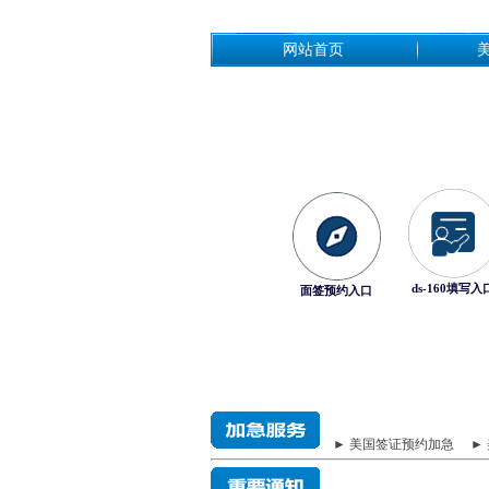
网站首页
ds-160填写入
面签预约入口
► 美国签证预约加急
►