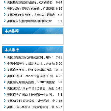
签，4天顺利拿到签证，10年多次
馆面签顺利通过
美国B类签证加急预约，成功加到6
6-24
月的号
美国旅游签证续签代传递，广州领馆
6-16
签发10年多次签证，5月8日递交资料，5
美国旅游签证续签，夫妻2人2周顺利
6-8
月15日开始审核，18日Approved，19日
拿到10年签证，北京递交广州审核
美国签证沈阳领馆面签顺利通过拿
6-1
Issued, 21日寄出，23日客户收到签证，
到，沈阳领馆对除东北户籍的申请人，是
本类推荐
用时2周拿下
非常友好的
本类排行
美国签证续签代传递成案例，用时4
7-21
周
全家申请美签，都是大白本，去参加
5-20
老大的毕业典礼，十年顺利下签
美国商务签证，设备安装调试的员
10-21
工，白本护照第一次出国，武汉领馆顺利
美国F1签证，check加急催签+广州
4-22
下签10年多次
加急取护照，顺利拿到
美国签证续签免面签，5.20广州使馆
6-9
进，5.30通过，6.4收到护照
美国未满14周岁申请B类签证，免面
1-15
签办理，1周下签，父母其他一方必须持
美国商务广州白本护照第一次出国，
7-8
有有效的美签
敏感专业，行政审查2个月，终于下签1年
美国留学F1签证续签，硕士理科，北
7-15
多次
京使馆顺利拿到
美国10年B类签证，纯旅游申请，最
5-27