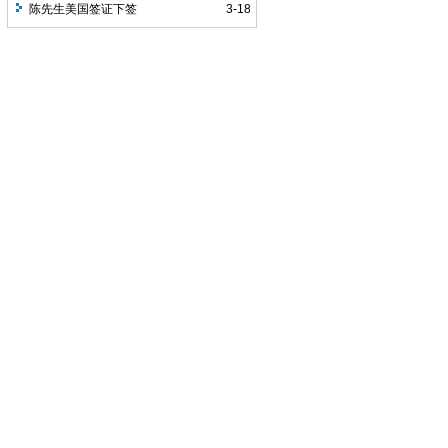
近通过率比较高
陈先生美国签证下签
3-18