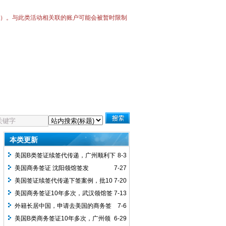
Bot）。与此类活动相关联的账户可能会被暂时限制
本类更新
美国B类签证续签代传递，广州顺利下
8-3
签10年多次
美国商务签证 沈阳领馆签发
7-27
美国签证续签代传递下签案例，批10
7-20
年多次签证，用时3周
美国商务签证10年多次，武汉领馆签
7-13
发，客人之前有美签拒签记录，本次顺利
外籍长居中国，申请去美国的商务签
7-6
通过
证，出发时间临近，全程加急预约加急面
美国B类商务签证10年多次，广州领
6-29