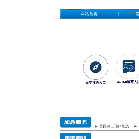
网站首页
ds-160填写入
面签预约入口
► 美国签证预约加急
►