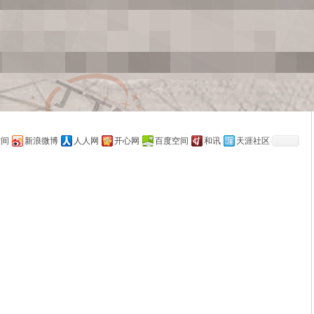
空间
新浪微博
人人网
开心网
百度空间
和讯
天涯社区