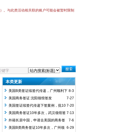
Bot）。与此类活动相关联的账户可能会被暂时限制
本类更新
美国B类签证续签代传递，广州顺利下
8-3
签10年多次
美国商务签证 沈阳领馆签发
7-27
美国签证续签代传递下签案例，批10
7-20
年多次签证，用时3周
美国商务签证10年多次，武汉领馆签
7-13
发，客人之前有美签拒签记录，本次顺利
外籍长居中国，申请去美国的商务签
7-6
通过
证，出发时间临近，全程加急预约加急面
美国B类商务签证10年多次，广州领
6-29