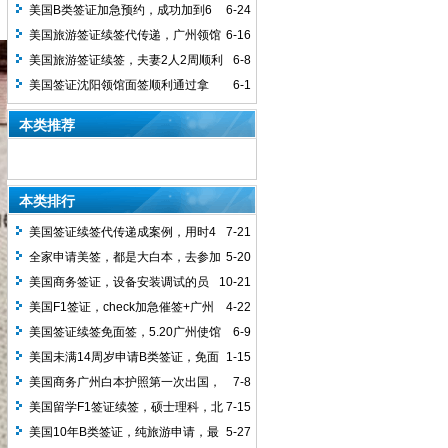
签，4天顺利拿到签证，10年多次
馆面签顺利通过
美国B类签证加急预约，成功加到6
6-24
月的号
美国旅游签证续签代传递，广州领馆
6-16
签发10年多次签证，5月8日递交资料，5
美国旅游签证续签，夫妻2人2周顺利
6-8
月15日开始审核，18日Approved，19日
拿到10年签证，北京递交广州审核
美国签证沈阳领馆面签顺利通过拿
6-1
Issued, 21日寄出，23日客户收到签证，
到，沈阳领馆对除东北户籍的申请人，是
本类推荐
用时2周拿下
非常友好的
本类排行
美国签证续签代传递成案例，用时4
7-21
周
全家申请美签，都是大白本，去参加
5-20
老大的毕业典礼，十年顺利下签
美国商务签证，设备安装调试的员
10-21
工，白本护照第一次出国，武汉领馆顺利
美国F1签证，check加急催签+广州
4-22
下签10年多次
加急取护照，顺利拿到
美国签证续签免面签，5.20广州使馆
6-9
进，5.30通过，6.4收到护照
美国未满14周岁申请B类签证，免面
1-15
签办理，1周下签，父母其他一方必须持
美国商务广州白本护照第一次出国，
7-8
有有效的美签
敏感专业，行政审查2个月，终于下签1年
美国留学F1签证续签，硕士理科，北
7-15
多次
京使馆顺利拿到
美国10年B类签证，纯旅游申请，最
5-27