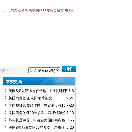
Bot）。与此类活动相关联的账户可能会被暂时限制
本类更新
美国B类签证续签代传递，广州顺利下
8-3
签10年多次
美国商务签证 沈阳领馆签发
7-27
美国签证续签代传递下签案例，批10
7-20
年多次签证，用时3周
美国商务签证10年多次，武汉领馆签
7-13
发，客人之前有美签拒签记录，本次顺利
外籍长居中国，申请去美国的商务签
7-6
通过
证，出发时间临近，全程加急预约加急面
美国B类商务签证10年多次，广州领
6-29