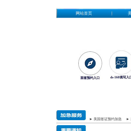
网站首页
ds-160填写入
面签预约入口
► 美国签证预约加急
►