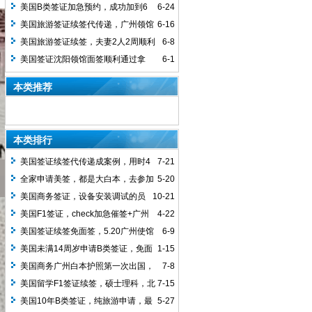
签，4天顺利拿到签证，10年多次
馆面签顺利通过
美国B类签证加急预约，成功加到6
6-24
月的号
美国旅游签证续签代传递，广州领馆
6-16
签发10年多次签证，5月8日递交资料，5
美国旅游签证续签，夫妻2人2周顺利
6-8
月15日开始审核，18日Approved，19日
拿到10年签证，北京递交广州审核
美国签证沈阳领馆面签顺利通过拿
6-1
Issued, 21日寄出，23日客户收到签证，
到，沈阳领馆对除东北户籍的申请人，是
本类推荐
用时2周拿下
非常友好的
本类排行
美国签证续签代传递成案例，用时4
7-21
周
全家申请美签，都是大白本，去参加
5-20
老大的毕业典礼，十年顺利下签
美国商务签证，设备安装调试的员
10-21
工，白本护照第一次出国，武汉领馆顺利
美国F1签证，check加急催签+广州
4-22
下签10年多次
加急取护照，顺利拿到
美国签证续签免面签，5.20广州使馆
6-9
进，5.30通过，6.4收到护照
美国未满14周岁申请B类签证，免面
1-15
签办理，1周下签，父母其他一方必须持
美国商务广州白本护照第一次出国，
7-8
有有效的美签
敏感专业，行政审查2个月，终于下签1年
美国留学F1签证续签，硕士理科，北
7-15
多次
京使馆顺利拿到
美国10年B类签证，纯旅游申请，最
5-27